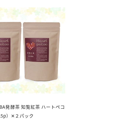
BA発酵茶 知覧紅茶 ハートペコ
15p）✕２パック