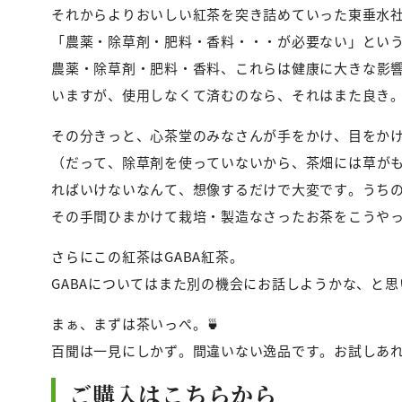
それからよりおいしい紅茶を突き詰めていった東垂水
「農薬・除草剤・肥料・香料・・・が必要ない」とい
農薬・除草剤・肥料・香料、これらは健康に大きな影
いますが、使用しなくて済むのなら、それはまた良き
その分きっと、心茶堂のみなさんが手をかけ、目をか
（だって、除草剤を使っていないから、茶畑には草が
ればいけないなんて、想像するだけで大変です。うち
その手間ひまかけて栽培・製造なさったお茶をこうや
さらにこの紅茶はGABA紅茶。
GABAについてはまた別の機会にお話しようかな、と思
まぁ、まずは茶いっぺ。🍵
百聞は一見にしかず。間違いない逸品です。お試しあれ～～
ご購入はこちらから