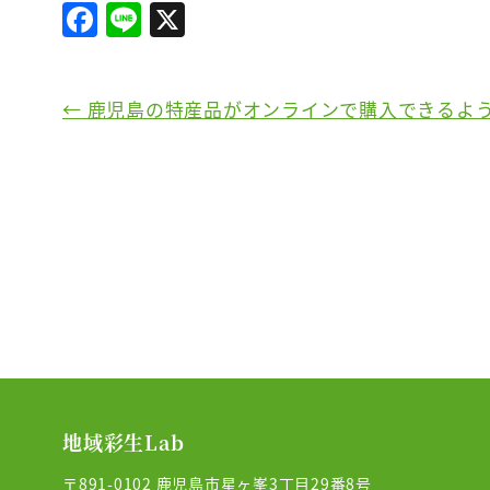
F
Li
X
a
n
c
e
←
鹿児島の特産品がオンラインで購入できるよ
e
b
o
o
k
地域彩生Lab
〒891-0102 鹿児島市星ヶ峯3丁目29番8号