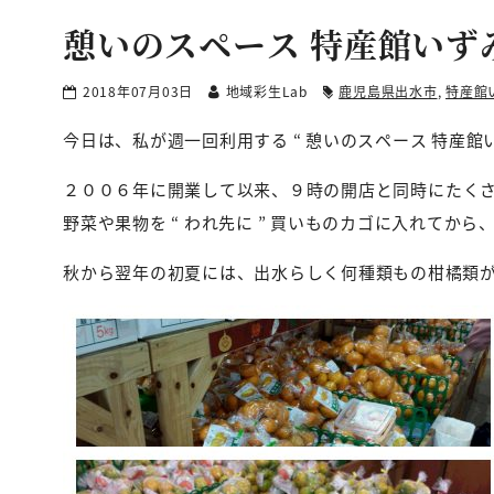
憩いのスペース 特産館いず
2018年07月03日
地域彩生Lab
鹿児島県出水市
,
特産館
今日は、私が週一回利用する “ 憩いのスペース 特産館
２００６年に開業して以来、９時の開店と同時にたく
野菜や果物を “ われ先に ” 買いものカゴに入れて
秋から翌年の初夏には、出水らしく何種類もの柑橘類