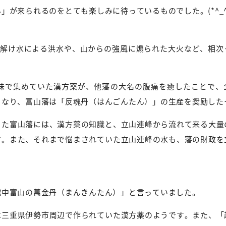
が来られるのをとても楽しみに待っているものでした。(*^_^
雪解け水による洪水や、山からの強風に煽られた大火など、相次
味で集めていた漢方薬が、他藩の大名の腹痛を癒したことで、
となり、富山藩は「反魂丹（はんごんたん）」の生産を奨励した
った富山藩には、漢方薬の知識と、立山連峰から流れて来る大量
す。また、それまで悩まされていた立山連峰の水も、藩の財政を
越中富山の萬金丹（まんきんたん）」と言っていました。
は三重県伊勢市周辺で作られていた漢方薬のようです。また、「