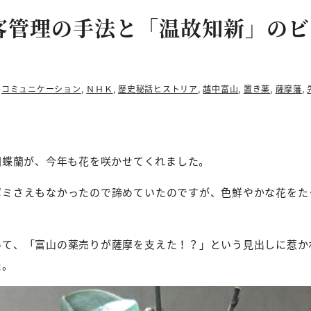
客管理の手法と「温故知新」のビ
,
コミュニケーション
,
ＮＨＫ
,
歴史秘話ヒストリア
,
越中富山
,
置き薬
,
薩摩藩
,
胡蝶蘭が、今年も花を咲かせてくれました。
ボミさえもなかったので諦めていたのですが、色鮮やかな花をた
いて、「富山の薬売りが薩摩を支えた！？」という見出しに惹か
た。