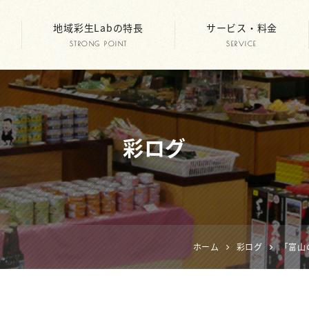
地域彩生Labの特長
サービス・料金
STRONG POINT
SERVICE
彩ログ
ホーム
彩ログ
「富山