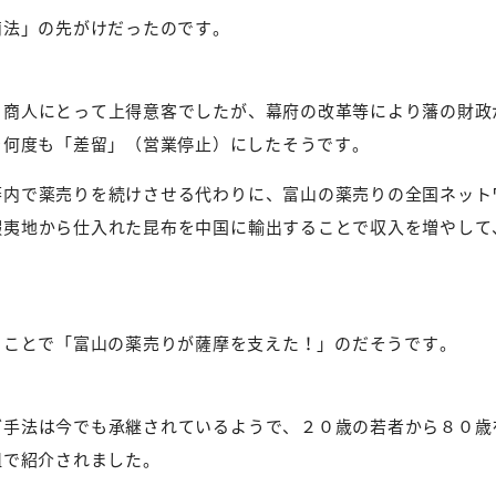
商法」の先がけだったのです。
り商人にとって上得意客でしたが、幕府の改革等により藩の財政
を何度も「差留」（営業停止）にしたそうです。
藩内で薬売りを続けさせる代わりに、富山の薬売りの全国ネット
蝦夷地から仕入れた昆布を中国に輸出することで収入を増やして
ることで「富山の薬売りが薩摩を支えた！」のだそうです。
グ手法は今でも承継されているようで、２０歳の若者から８０歳
組で紹介されました。