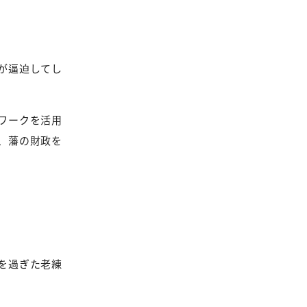
が逼迫してし
ワークを活用
、藩の財政を
を過ぎた老練