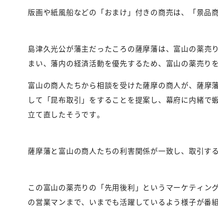
版画や紙風船などの「おまけ」付きの商売は、「景品
島津久光公が藩主だったころの薩摩藩は、富山の薬売
まい、藩内の経済活動を優先するため、富山の薬売り
富山の商人たちから相談を受けた薩摩の商人が、薩摩
して「昆布取引」をすることを提案し、幕府に内緒で
立て直したそうです。
薩摩藩と富山の商人たちの利害関係が一致し、取引す
この富山の薬売りの「先用後利」というマーケティン
の営業マンまで、いまでも活躍しているよう様子が番