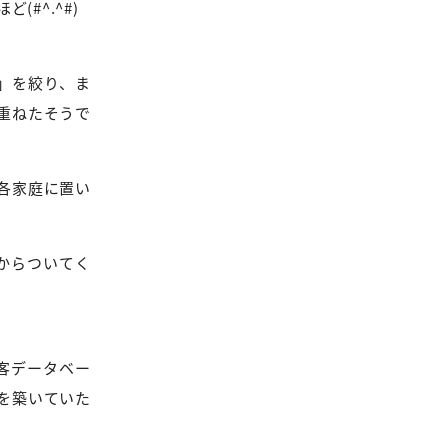
#^.^#)
」を絞り、ま
重ねたそうで
各家庭に置い
からついてく
客データベー
を築いていた