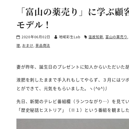
「富山の薬売り」に学ぶ顧
モデル！
2020年06月02日
地域彩生Lab
温故知新
,
富山の薬売り
理
,
おまけ
,
景品商法
妻が昨年、誕生日のプレゼントに知人からいただいた
液肥を刺したままで手入れもしてやらず、３月にはツ
とができて、元気をもらいました。ヽ(^o^)丿
先日、新聞のテレビ番組欄（ランつながり…）を見て
「歴史秘話ヒストリア」（※１）という番組を観まし