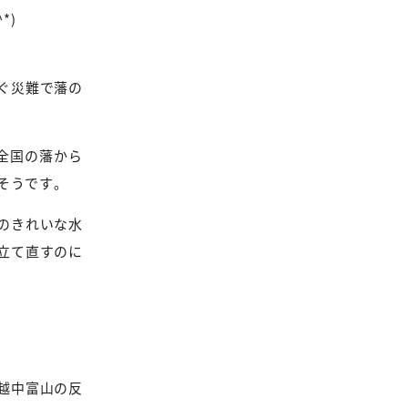
*)
ぐ災難で藩の
全国の藩から
そうです。
のきれいな水
立て直すのに
越中富山の反