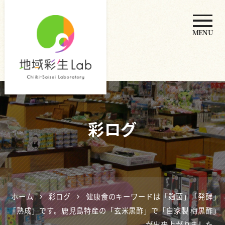
MENU
地域彩生
Lab
彩ログ
ホーム
彩ログ
健康食のキーワードは「麹菌」「発酵」
「熟成」です。鹿児島特産の「玄米黒酢」で「自家製 梅黒酢」
が出来上がりました。