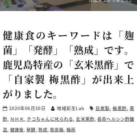
健康食のキーワードは「麹
菌」「発酵」「熟成」です。
鹿児島特産の「玄米黒酢」で
「自家製 梅黒酢」が出来上
がりました。
2020年06月30日
地域彩生Lab
自家製
,
梅黒酢
,
黒
酢
,
ＮＨＫ
,
チコちゃんに叱られる
,
玄米黒酢
,
長命ヘルシン酢醸
造
,
健康食
,
発酵
,
熟成
,
南高梅
,
梅雨