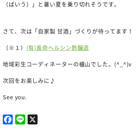
（ばいう）」と暑い夏を乗り切れそうです。
さて、次は「自家製 甘酒」づくりが待ってます！
（※１）
(有)長命ヘルシン酢醸造
地域彩生コーディネーターの櫨山でした。(^_^)v
次回をお楽しみに♪
See you.
F
Li
X
a
n