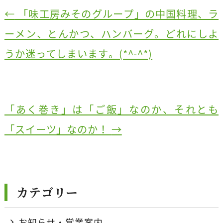
c
e
e
←
「味工房みそのグループ」の中国料理、ラ
b
ーメン、とんかつ、ハンバーグ。どれにしよ
o
うか迷ってしまいます。(*^-^*)
o
k
「あく巻き」は「ご飯」なのか、それとも
「スイーツ」なのか！
→
カテゴリー
お知らせ・営業案内