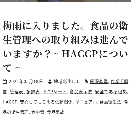
梅雨に入りました。食品の衛
生管理への取り組みは進んで
いますか？~ HACCPについ
て ~
2021年05月18日
地域彩生Lab
国際基準
,
作業手順
書
,
管理表
,
記録表
,
ＦCPシート
,
食品表示法
,
安全である根拠
,
HACCP
,
安心してもらえる信頼関係
,
マニュアル
,
食品衛生法
,
食
品の衛生管理
,
食中毒
,
食品事故