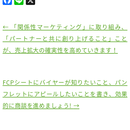
F
Li
X
a
n
c
e
e
←
「関係性マーケティング」に取り組み、
b
「パートナーと共に創り上げること」こと
o
が、売上拡大の確実性を高めていきます！
o
k
FCPシートにバイヤーが知りたいこと、パン
フレットにアピールしたいことを書き、効果
的に商談を進めましょう!
→