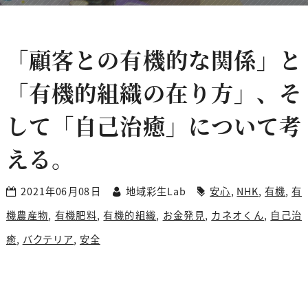
「顧客との有機的な関係」と
「有機的組織の在り方」、そ
して「自己治癒」について考
える。
2021年06月08日
地域彩生Lab
安心
,
NHK
,
有機
,
有
機農産物
,
有機肥料
,
有機的組織
,
お金発見
,
カネオくん
,
自己治
癒
,
バクテリア
,
安全