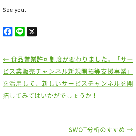
See you.
F
Li
X
a
n
c
e
e
←
食品営業許可制度が変わりました。「サー
b
ビス業販売チャンネル新規開拓等支援事業」
o
を活用して、新しいサービスチャンネルを開
o
拓してみてはいかがでしょうか！
k
SWOT分析のすすめ
→