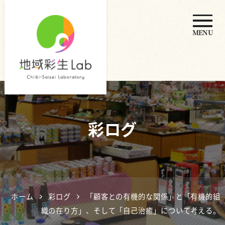
MENU
地域彩生
Lab
彩ログ
ホーム
彩ログ
「顧客との有機的な関係」と「有機的組
織の在り方」、そして「自己治癒」について考える。