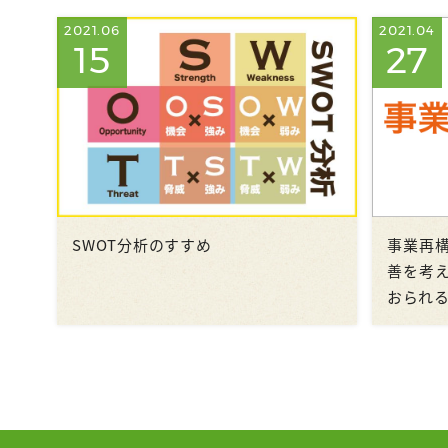
2021.06
2021.04
15
27
SWOT分析のすすめ
事業再
善を考
おられ